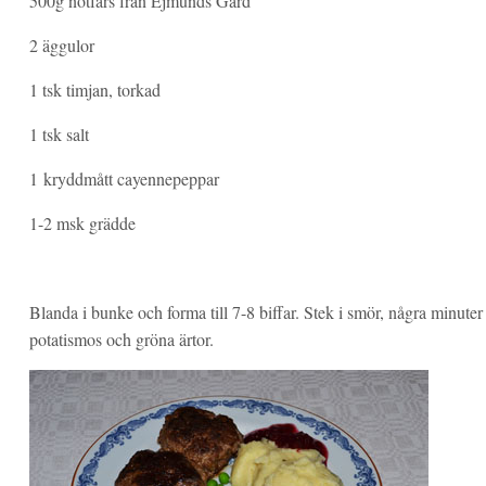
500g nötfärs från Ejmunds Gård
2 äggulor
1 tsk timjan, torkad
1 tsk salt
1 kryddmått cayennepeppar
1-2 msk grädde
Blanda i bunke och forma till 7-8 biffar. Stek i smör, några minuter
potatismos och gröna ärtor.