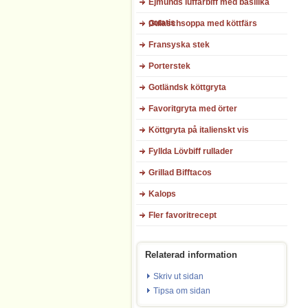
Ejmunds luffarbiff med basilika
potatis
Gulaschsoppa med köttfärs
Fransyska stek
Porterstek
Gotländsk köttgryta
Favoritgryta med örter
Köttgryta på italienskt vis
Fyllda Lövbiff rullader
Grillad Bifftacos
Kalops
Fler favoritrecept
Relaterad information
Skriv ut sidan
Tipsa om sidan