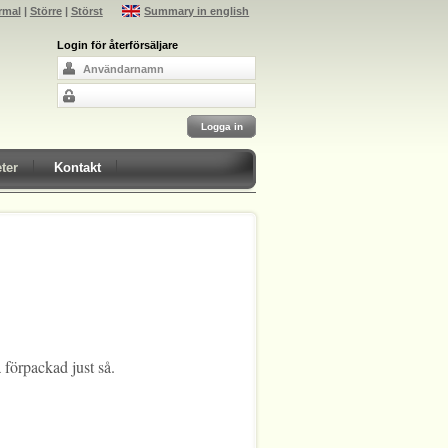
rmal
|
Större
|
Störst
Summary in english
Login för återförsäljare
ter
Kontakt
 förpackad just så.