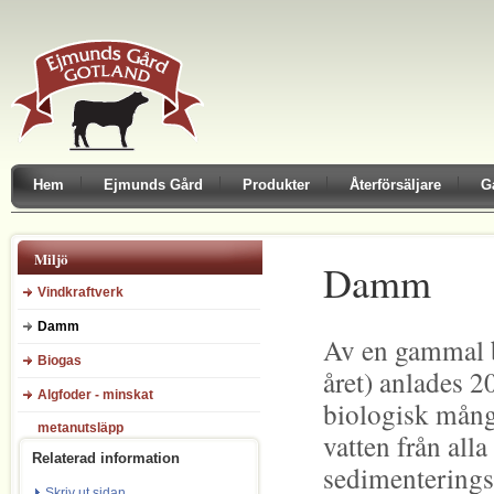
Hem
Ejmunds Gård
Produkter
Återförsäljare
G
Miljö
Damm
Vindkraftverk
Damm
Av en gammal b
Biogas
året) anlades 
Algfoder - minskat
biologisk mångf
metanutsläpp
vatten från all
Relaterad information
sedimenterings
Skriv ut sidan