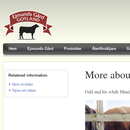
Hem
Ejmunds Gård
Produkter
Återförsäljare
G
More about
Relaterad information
Skriv ut sidan
Odd and his whife Mau
Tipsa om sidan