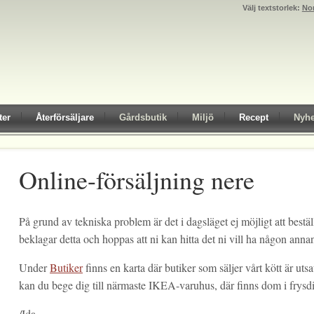
Välj textstorlek:
No
ter
Återförsäljare
Gårdsbutik
Miljö
Recept
Nyhe
Online-försäljning nere
På grund av tekniska problem är det i dagsläget ej möjligt att bestä
beklagar detta och hoppas att ni kan hitta det ni vill ha någon ann
Under
Butiker
finns en karta där butiker som säljer vårt kött är uts
kan du bege dig till närmaste IKEA-varuhus, där finns dom i frys
/Ida