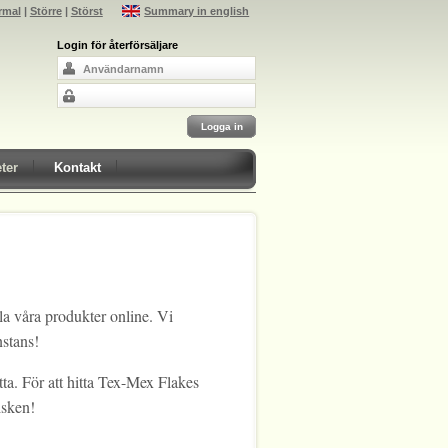
rmal
|
Större
|
Störst
Summary in english
Login för återförsäljare
ter
Kontakt
lla våra produkter online. Vi
anstans!
atta. För att hitta Tex-Mex Flakes
disken!