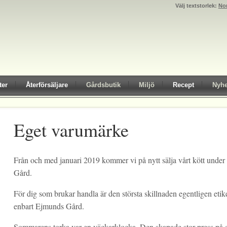
Välj textstorlek:
No
ter
Återförsäljare
Gårdsbutik
Miljö
Recept
Nyhe
Eget varumärke
Från och med januari 2019 kommer vi på nytt sälja vårt kött unde
Gård.
För dig som brukar handla är den största skillnaden egentligen etik
enbart Ejmunds Gård.
Sommarens torka var en väckarklocka. Den skapade stor press på 